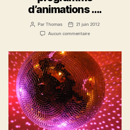
d’animations ….
Par
Thomas
21 juin 2012
Auteur
Date
de
de
sur
Aucun commentaire
l’article
l’article
Concocter
un
programme
d’animations
….