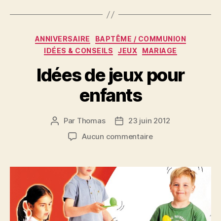
Catégories
ANNIVERSAIRE
BAPTÊME / COMMUNION
IDÉES & CONSEILS
JEUX
MARIAGE
Idées de jeux pour
enfants
Par
Thomas
23 juin 2012
Auteur
Date
de
de
sur
Aucun commentaire
l’article
l’article
Idées
de
jeux
pour
enfants