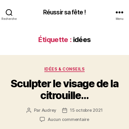
Réussir sa fête !
Recherche
Menu
Étiquette :
idées
Catégories
IDÉES & CONSEILS
Sculpter le visage de la
citrouille…
Par
Audrey
15 octobre 2021
Auteur
Date
de
de
sur
Aucun commentaire
l’article
l’article
Sculpter